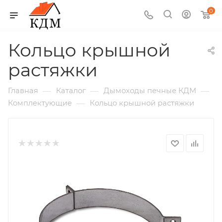
0
Кольцо крышной
растяжки
—
—
—
Главная
Каталог
Дымоходы печные КДМ
—
Комплектующие
Кольцо крышной растяжки