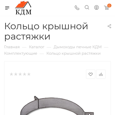
0
Кольцо крышной
растяжки
—
—
—
Главная
Каталог
Дымоходы печные КДМ
—
Комплектующие
Кольцо крышной растяжки