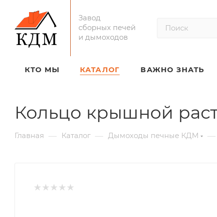
Завод
сборных печей
и дымоходов
КТО МЫ
КАТАЛОГ
ВАЖНО ЗНАТЬ
Кольцо крышной рас
—
—
—
Главная
Каталог
Дымоходы печные КДМ