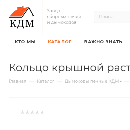
Завод
сборных печей
и дымоходов
КТО МЫ
КАТАЛОГ
ВАЖНО ЗНАТЬ
Кольцо крышной рас
—
—
—
Главная
Каталог
Дымоходы печные КДМ