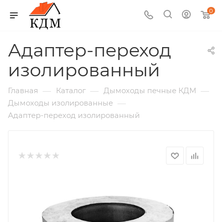
0
Адаптер-переход
изолированный
—
—
—
Главная
Каталог
Дымоходы печные КДМ
—
Дымоходы изолированные
Адаптер-переход изолированный