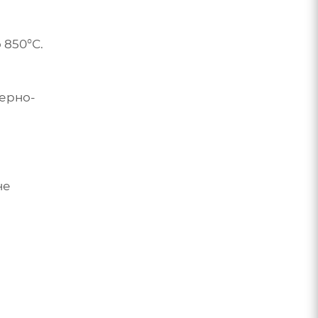
 850°С.
мерно-
не