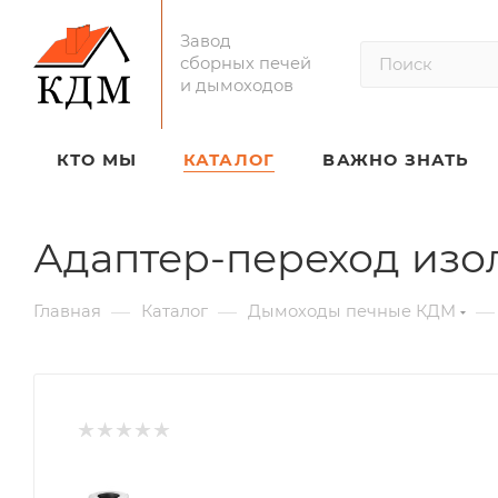
Завод
сборных печей
и дымоходов
КТО МЫ
КАТАЛОГ
ВАЖНО ЗНАТЬ
Адаптер-переход из
—
—
—
Главная
Каталог
Дымоходы печные КДМ