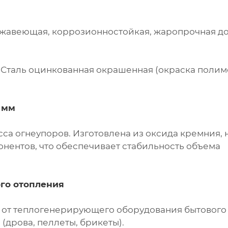
 нержавеющая, коррозионностойкая, жаропрочная до
0. Сталь оцинкованная окрашенная (окраска поли
 мм
са огнеупоров. Изготовлена из оксида кремния, 
онентов, что обеспечивает стабильность объема
го отопления
я от теплогенерирующего оборудования бытового
(дрова, пеллеты, брикеты).