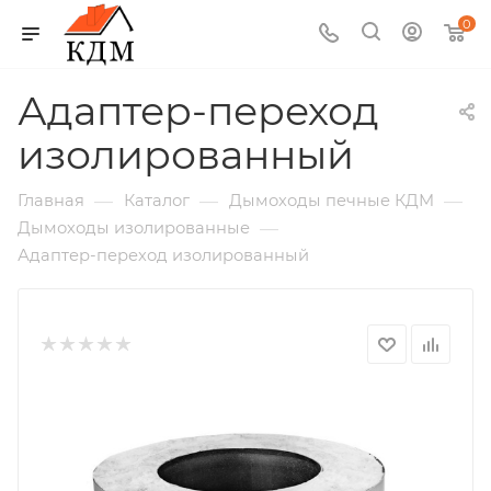
0
Адаптер-переход
изолированный
—
—
—
Главная
Каталог
Дымоходы печные КДМ
—
Дымоходы изолированные
Адаптер-переход изолированный