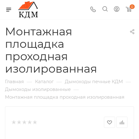
0
Монтажная
площадка
проходная
изолированная
—
—
—
Главная
Каталог
Дымоходы печные КДМ
—
Дымоходы изолированные
Монтажная площадка проходная изолированная