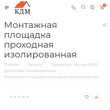
0
Монтажная
площадка
проходная
изолированная
—
—
—
Главная
Каталог
Дымоходы печные КДМ
—
Дымоходы изолированные
Монтажная площадка проходная изолированная