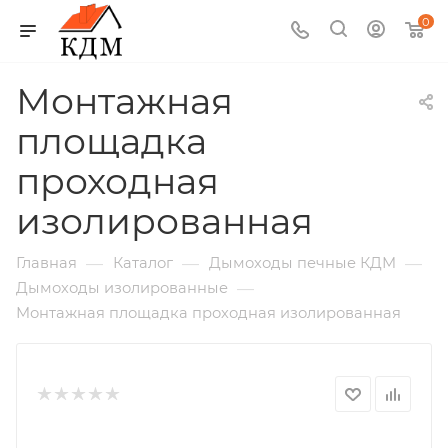
0
Монтажная
площадка
проходная
изолированная
—
—
—
Главная
Каталог
Дымоходы печные КДМ
—
Дымоходы изолированные
Монтажная площадка проходная изолированная