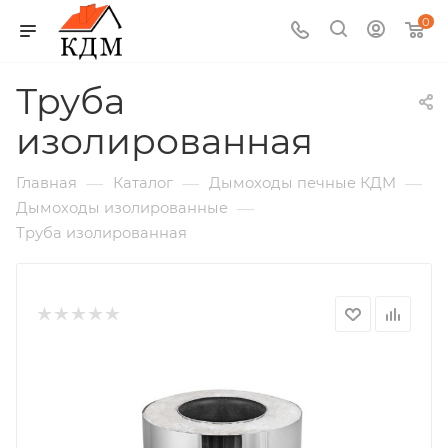
0
Труба
изолированная
—
—
—
Главная
Каталог
Дымоходы печные КДМ
—
Дымоходы изолированные
Труба изолированная