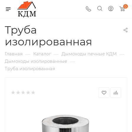
0
Труба
изолированная
—
—
—
Главная
Каталог
Дымоходы печные КДМ
—
Дымоходы изолированные
Труба изолированная