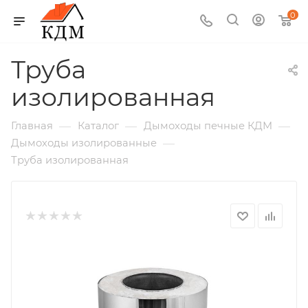
0
Труба
изолированная
—
—
—
Главная
Каталог
Дымоходы печные КДМ
—
Дымоходы изолированные
Труба изолированная