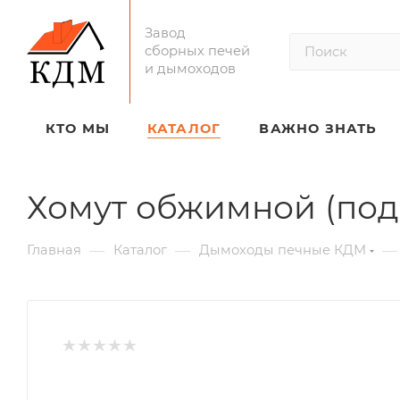
Завод
сборных печей
и дымоходов
КТО МЫ
КАТАЛОГ
ВАЖНО ЗНАТЬ
Хомут обжимной (под
—
—
—
Главная
Каталог
Дымоходы печные КДМ