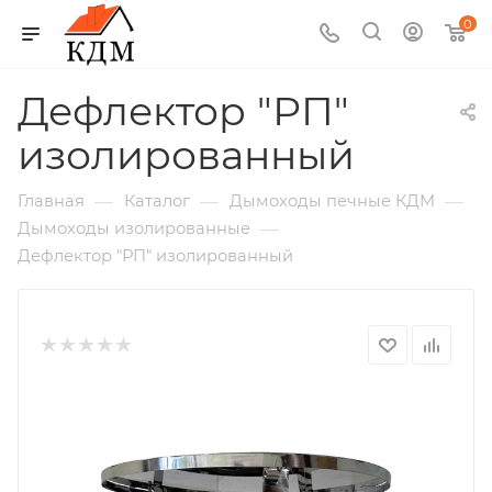
0
Дефлектор "РП"
изолированный
—
—
—
Главная
Каталог
Дымоходы печные КДМ
—
Дымоходы изолированные
Дефлектор "РП" изолированный