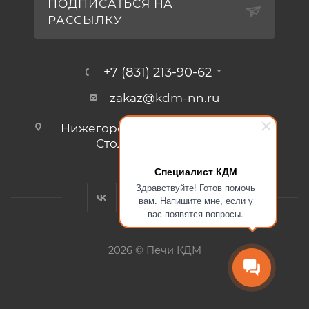
ПОДПИСАТЬСЯ НА
РАССЫЛКУ
+7 (831) 213-90-62
zakaz@kdm-nn.ru
Нижегородская обл., г. Кстово, ул.
Столбищенская, стр.3.
Специалист КДМ
Здравствуйте! Готов помочь
вам. Напишите мне, если у
вас появятся вопросы.
2026 © Печи КДМ