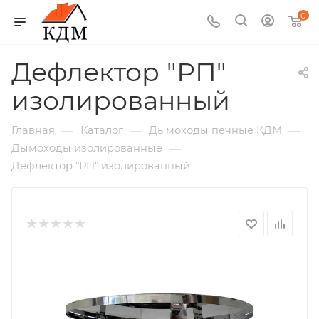
0
Дефлектор "РП"
изолированный
—
—
—
Главная
Каталог
Дымоходы печные КДМ
—
Дымоходы изолированные
Дефлектор "РП" изолированный