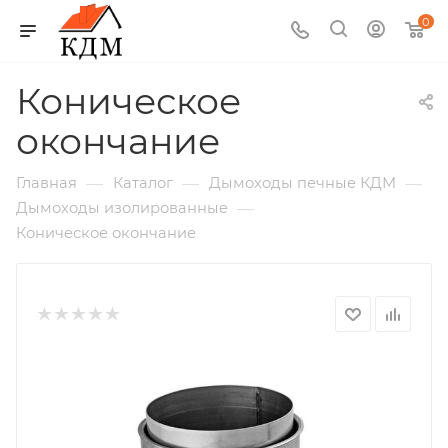
0
Коническое
окончание
—
—
—
Главная
Каталог
Дымоходы печные КДМ
—
Дымоходы изолированные
Коническое окончание