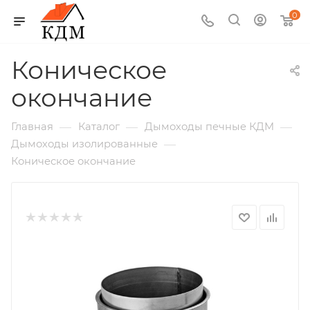
0
Коническое
окончание
—
—
—
Главная
Каталог
Дымоходы печные КДМ
—
Дымоходы изолированные
Коническое окончание