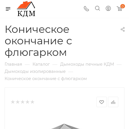
0
Коническое
окончание с
флюгарком
—
—
—
Главная
Каталог
Дымоходы печные КДМ
—
Дымоходы изолированные
Коническое окончание с флюгарком