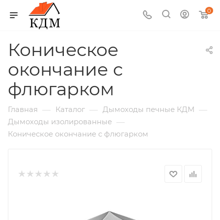
0
Коническое
окончание с
флюгарком
—
—
—
Главная
Каталог
Дымоходы печные КДМ
—
Дымоходы изолированные
Коническое окончание с флюгарком