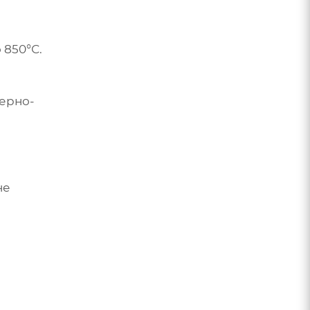
 850°С.
мерно-
не