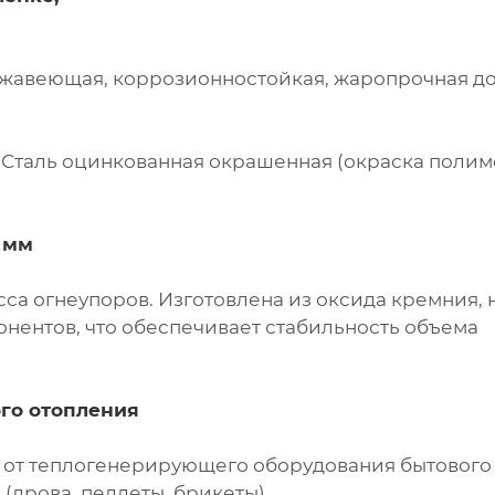
 нержавеющая, коррозионностойкая, жаропрочная до
0. Сталь оцинкованная окрашенная (окраска поли
 мм
са огнеупоров. Изготовлена из оксида кремния, 
онентов, что обеспечивает стабильность объема
го отопления
я от теплогенерирующего оборудования бытового
(дрова, пеллеты, брикеты).