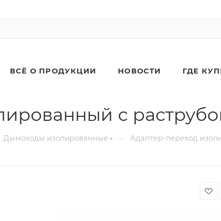
ВСЁ О ПРОДУКЦИИ
НОВОСТИ
ГДЕ КУ
лированный с раструб
—
Дымоходы изолированные
Адаптер-переход изол