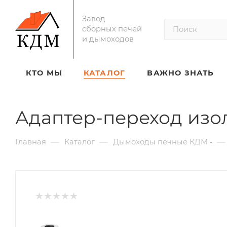
Завод
сборных печей
и дымоходов
КТО МЫ
КАТАЛОГ
ВАЖНО ЗНАТЬ
Адаптер-переход изо
—
—
—
Главная
Каталог
Дымоходы печные КДМ