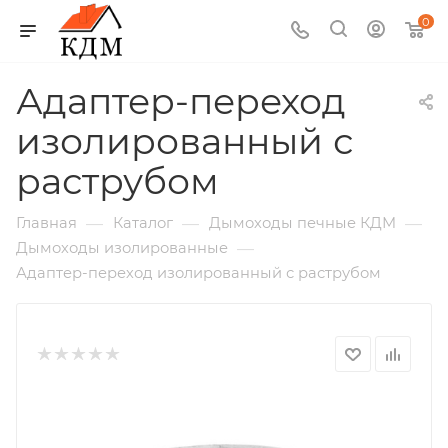
0
Адаптер-переход
изолированный с
раструбом
—
—
—
Главная
Каталог
Дымоходы печные КДМ
—
Дымоходы изолированные
Адаптер-переход изолированный с раструбом