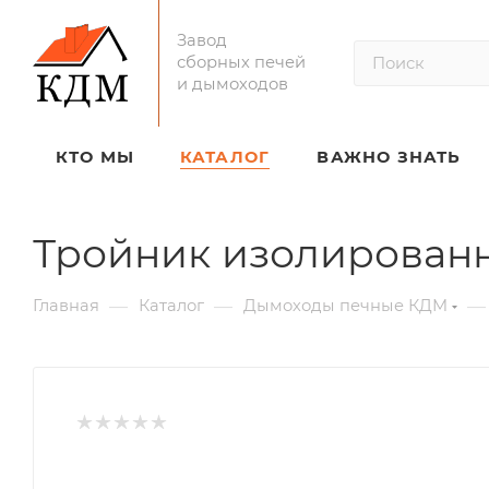
Завод
сборных печей
и дымоходов
КТО МЫ
КАТАЛОГ
ВАЖНО ЗНАТЬ
Тройник изолирован
—
—
—
Главная
Каталог
Дымоходы печные КДМ