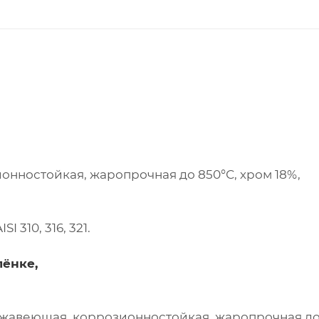
ионностойкая, жаропрочная до 850°С, хром 18%,
 310, 316, 321.
лёнке,
 нержавеющая, коррозионностойкая, жаропрочная до