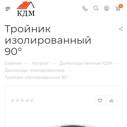
0
Тройник
изолированный
90°
—
—
—
Главная
Каталог
Дымоходы печные КДМ
—
Дымоходы изолированные
Тройник изолированный 90°