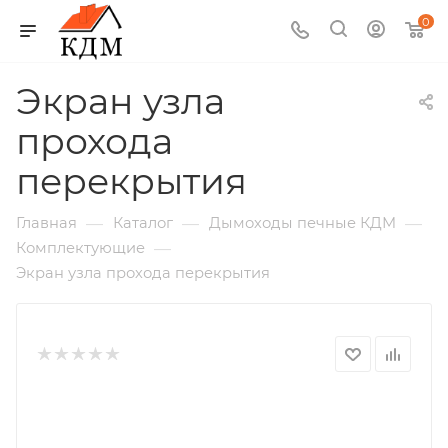
0
Экран узла
прохода
перекрытия
—
—
—
Главная
Каталог
Дымоходы печные КДМ
—
Комплектующие
Экран узла прохода перекрытия