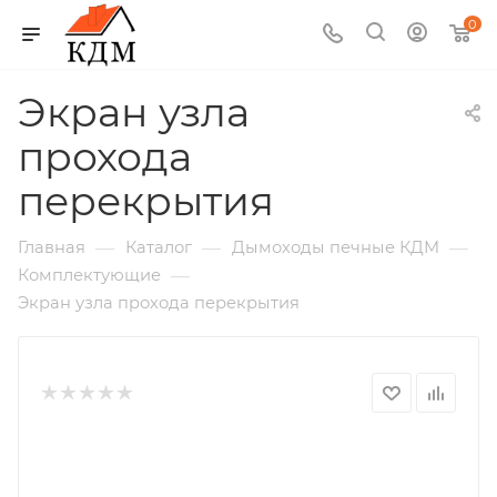
0
Экран узла
прохода
перекрытия
—
—
—
Главная
Каталог
Дымоходы печные КДМ
—
Комплектующие
Экран узла прохода перекрытия