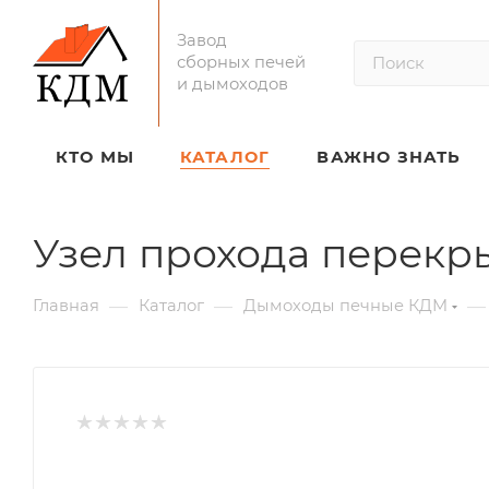
Завод
сборных печей
и дымоходов
КТО МЫ
КАТАЛОГ
ВАЖНО ЗНАТЬ
Узел прохода перекр
—
—
—
Главная
Каталог
Дымоходы печные КДМ