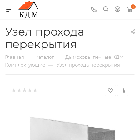
0
Узел прохода
перекрытия
—
—
—
Главная
Каталог
Дымоходы печные КДМ
—
Комплектующие
Узел прохода перекрытия