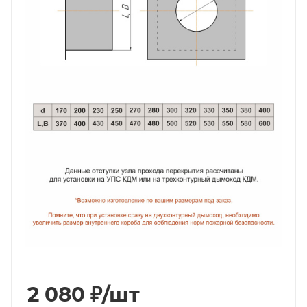
2 080
₽
/шт