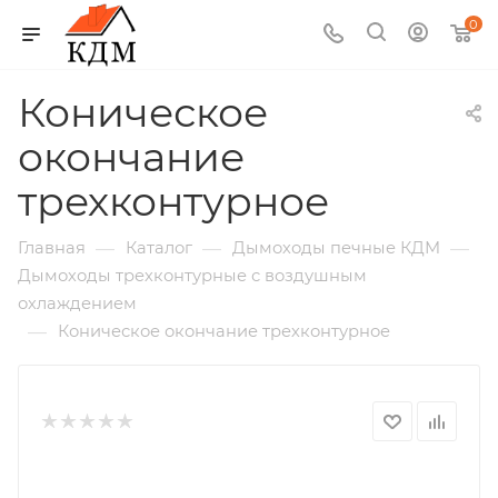
0
Коническое
окончание
трехконтурное
—
—
—
Главная
Каталог
Дымоходы печные КДМ
Дымоходы трехконтурные с воздушным
охлаждением
—
Коническое окончание трехконтурное