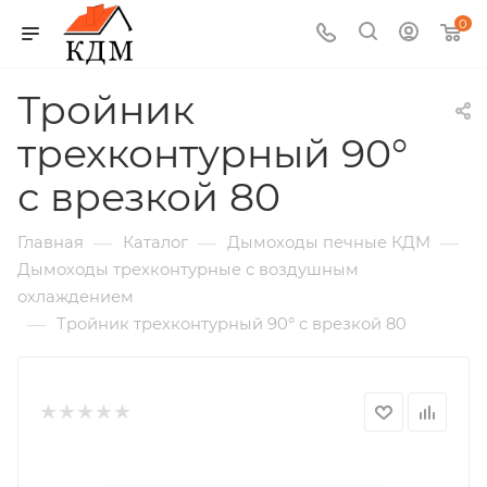
0
Тройник
трехконтурный 90°
с врезкой 80
—
—
—
Главная
Каталог
Дымоходы печные КДМ
Дымоходы трехконтурные с воздушным
охлаждением
—
Тройник трехконтурный 90° с врезкой 80