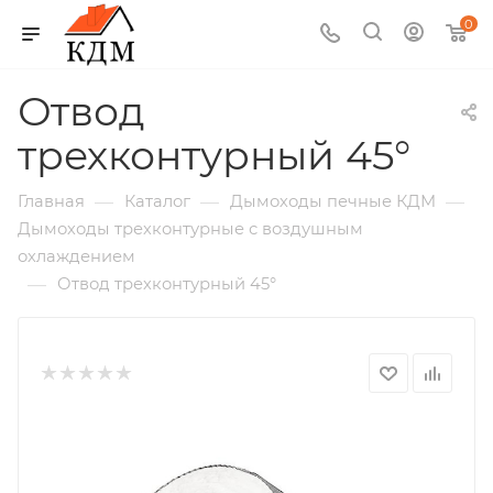
0
Отвод
трехконтурный 45°
—
—
—
Главная
Каталог
Дымоходы печные КДМ
Дымоходы трехконтурные с воздушным
охлаждением
—
Отвод трехконтурный 45°