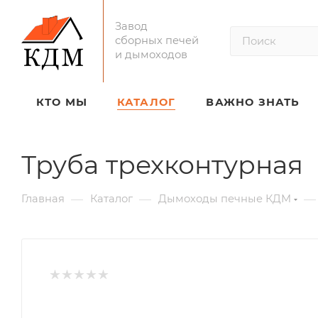
Завод
сборных печей
и дымоходов
КТО МЫ
КАТАЛОГ
ВАЖНО ЗНАТЬ
Труба трехконтурная
—
—
—
Главная
Каталог
Дымоходы печные КДМ