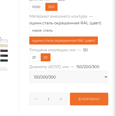
1000
500
Материал внешнего контура
—
оцинк.сталь окрашенная RAL (цвет)
нерж. сталь
оцинк.сталь окрашенная RAL (цвет)
Толщина изоляции, мм
—
50
25
50
Диаметр d/D1/D, мм
—
150/200/300
В КОРЗИНУ