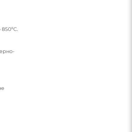
 850°С.
мерно-
не