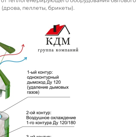
я от теплогенерирующего оборудования бытового
(дрова, пеллеты, брикеты).