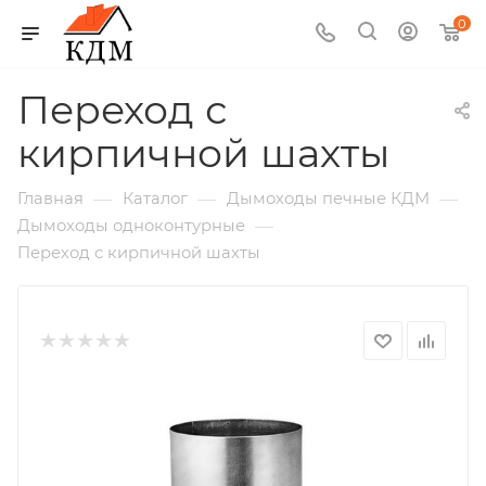
0
Переход с
кирпичной шахты
—
—
—
Главная
Каталог
Дымоходы печные КДМ
—
Дымоходы одноконтурные
Переход с кирпичной шахты