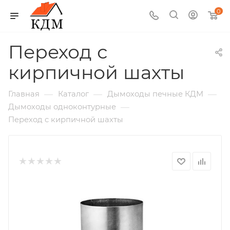
0
Переход с
кирпичной шахты
—
—
—
Главная
Каталог
Дымоходы печные КДМ
—
Дымоходы одноконтурные
Переход с кирпичной шахты