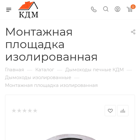
0
Монтажная
площадка
изолированная
—
—
—
Главная
Каталог
Дымоходы печные КДМ
—
Дымоходы изолированные
Монтажная площадка изолированная