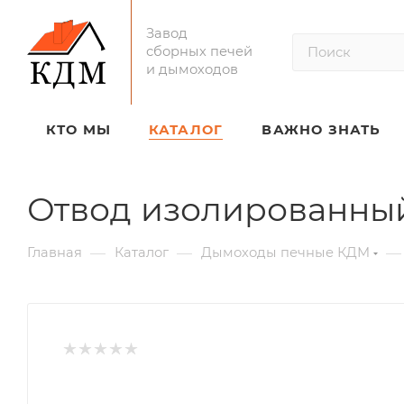
Завод
сборных печей
и дымоходов
КТО МЫ
КАТАЛОГ
ВАЖНО ЗНАТЬ
Отвод изолированный
—
—
—
Главная
Каталог
Дымоходы печные КДМ