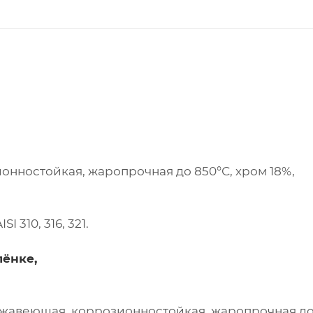
ионностойкая, жаропрочная до 850°С, хром 18%,
 310, 316, 321.
лёнке,
 нержавеющая, коррозионностойкая, жаропрочная до