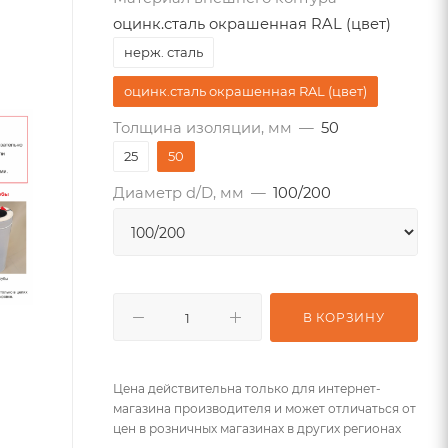
оцинк.сталь окрашенная RAL (цвет)
нерж. сталь
оцинк.сталь окрашенная RAL (цвет)
Толщина изоляции, мм
—
50
25
50
Диаметр d/D, мм
—
100/200
В КОРЗИНУ
Цена действительна только для интернет-
магазина производителя и может отличаться от
цен в розничных магазинах в других регионах