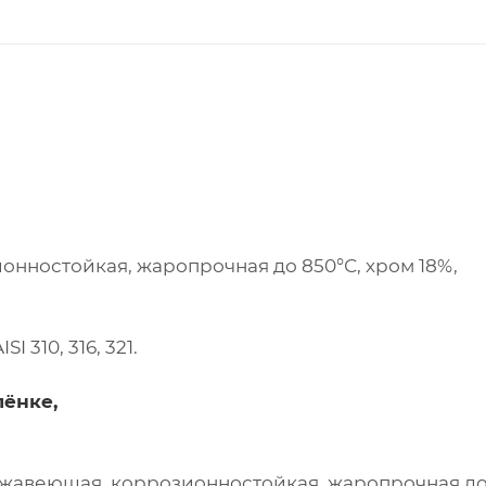
ионностойкая, жаропрочная до 850°С, хром 18%,
 310, 316, 321.
лёнке,
 нержавеющая, коррозионностойкая, жаропрочная до