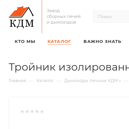
Завод
сборных печей
и дымоходов
КТО МЫ
КАТАЛОГ
ВАЖНО ЗНАТЬ
Тройник изолированн
—
—
—
Главная
Каталог
Дымоходы печные КДМ