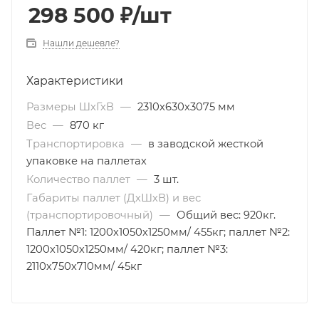
298 500
₽
/шт
Нашли дешевле?
Характеристики
Размеры ШхГхВ
—
2310х630х3075 мм
Вес
—
870 кг
Транспортировка
—
в заводской жесткой
упаковке на паллетах
Количество паллет
—
3 шт.
Габариты паллет (ДхШхВ) и вес
(транспортировочный)
—
Общий вес: 920кг.
Паллет №1: 1200х1050х1250мм/ 455кг; паллет №2:
1200х1050х1250мм/ 420кг; паллет №3:
2110х750х710мм/ 45кг