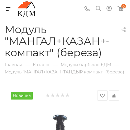
0
Модуль
"МАНГАЛ+КАЗАН+ТА
компакт" (береза)
—
—
—
Главная
Каталог
Модули барбекю КДМ
Модуль "МАНГАЛ+КАЗАН+ТАНДЫР компакт" (береза)
Новинка