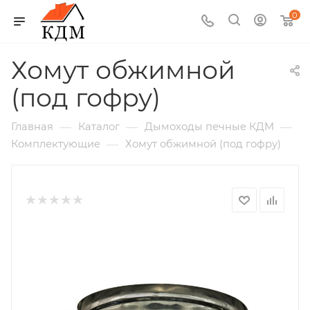
0
Хомут обжимной
(под гофру)
—
—
—
Главная
Каталог
Дымоходы печные КДМ
—
Комплектующие
Хомут обжимной (под гофру)