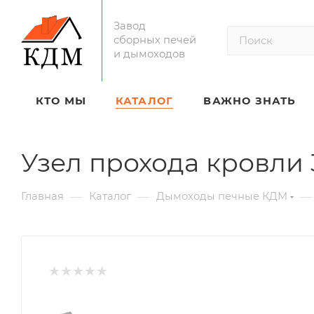
Завод
сборных печей
и дымоходов
КТО МЫ
КАТАЛОГ
ВАЖНО ЗНАТЬ
Узел прохода кровли 
—
—
—
Главная
Каталог
Дымоходы печные КДМ