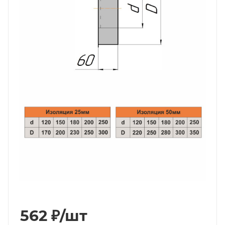
562
₽
/шт