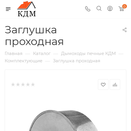
0
Заглушка
проходная
—
—
—
Главная
Каталог
Дымоходы печные КДМ
—
Комплектующие
Заглушка проходная