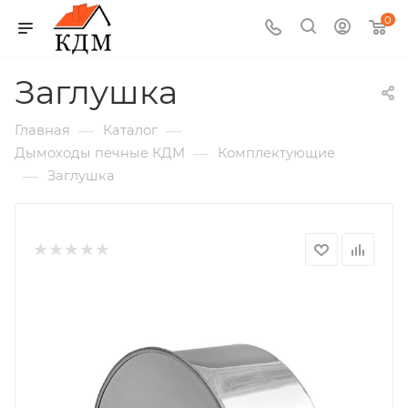
0
Заглушка
—
—
Главная
Каталог
—
Дымоходы печные КДМ
Комплектующие
—
Заглушка