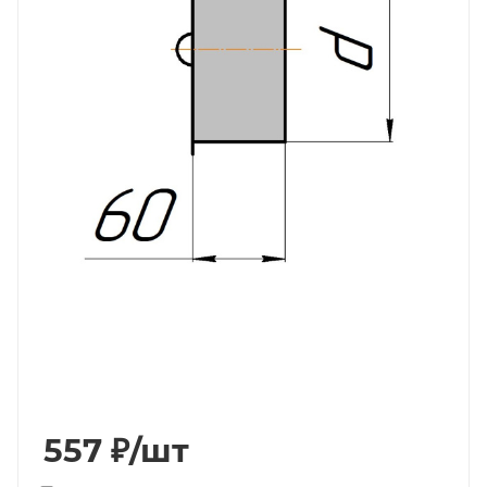
557
₽
/шт