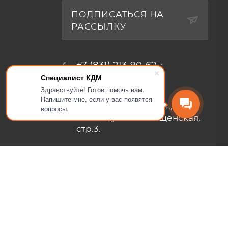
ПОДПИСАТЬСЯ НА
РАССЫЛКУ
+7 (831) 213-90-62
Специалист КДМ
zakaz@kdm-nn.ru
Здравствуйте! Готов помочь вам.
Напишите мне, если у вас появятся
Нижегородская обл., г.
вопросы.
Кстово, ул. Столбищенская,
стр.3.