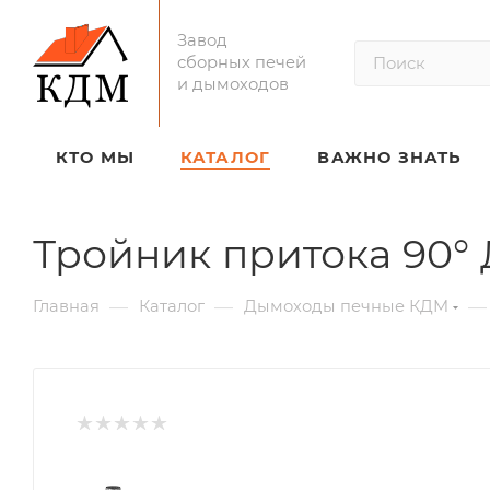
Завод
сборных печей
и дымоходов
КТО МЫ
КАТАЛОГ
ВАЖНО ЗНАТЬ
Тройник притока 90°
—
—
—
Главная
Каталог
Дымоходы печные КДМ