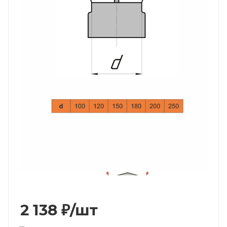
2 138
₽
/шт