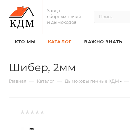
Завод
сборных печей
и дымоходов
КТО МЫ
КАТАЛОГ
ВАЖНО ЗНАТЬ
Шибер, 2мм
—
—
—
Главная
Каталог
Дымоходы печные КДМ