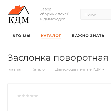
Завод
сборных печей
и дымоходов
КТО МЫ
КАТАЛОГ
ВАЖНО ЗНАТЬ
Заслонка поворотная
—
—
—
Главная
Каталог
Дымоходы печные КДМ