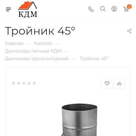
0
Тройник 45°
—
—
Главная
Каталог
—
Дымоходы печные КДМ
—
Дымоходы одноконтурные
Тройник 45°