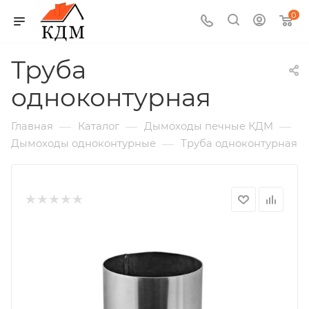
0
Труба
одноконтурная
—
—
—
Главная
Каталог
Дымоходы печные КДМ
—
Дымоходы одноконтурные
Труба одноконтурная