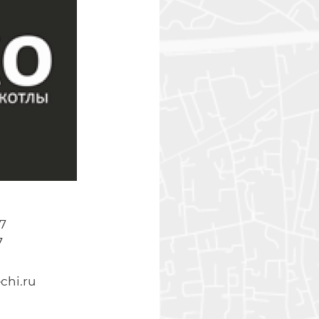
77
7
chi.ru