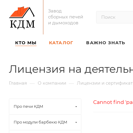
Завод
сборных печей
и дымоходов
КТО МЫ
КАТАЛОГ
ВАЖНО ЗНАТЬ
Лицензия на деятель
—
—
Главная
О компании
Лицензии и сертифика
Cannot find 'pa
Про печи КДМ
Про модули барбекю КДМ